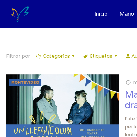
Inicio
Mario
Filtrar por
Categorías
Etiquetas
Au
m
Ma
dr
Este 
perfo
lect