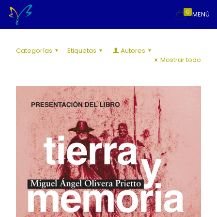
0
MENÚ
Categorías
Etiquetas
Autores
Mostrar todo