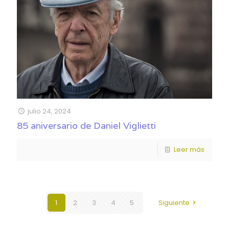
julio 24, 2024
85 aniversario de Daniel Viglietti
Leer más
1
2
3
4
5
Siguiente