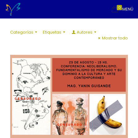
0
MENÚ
Categorías
Etiquetas
Autores
Mostrar todo