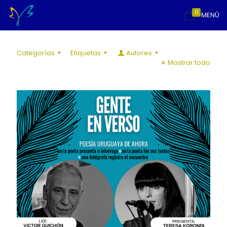
0
MENÚ
Categorías
Etiquetas
Autores
Mostrar todo