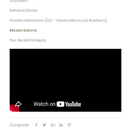
Sociales)
Adriana Zinola
Fiorella Garbarino (OLI - Observatorio Luz Ibarburu)
Moderadora:
Flor de María Meza
Compartir