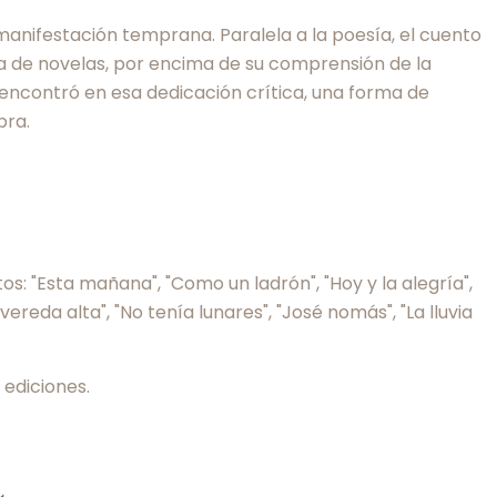
a manifestación temprana. Paralela a la poesía, el cuento
ura de novelas, por encima de su comprensión de la
i encontró en esa dedicación crítica, una forma de
bra.
tos: "Esta mañana", "Como un ladrón", "Hoy y la alegría",
 vereda alta", "No tenía lunares", "José nomás", "La lluvia
 ediciones.