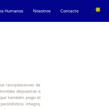
0
os Humanos
Nosotros
Contacto
8
us recopilaciones de
itoriales dispuestas a
s que también paga él
eriodística integra,