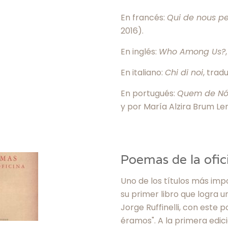
En francés:
Qui de nous pe
2016).
En inglés:
Who Among Us?
En italiano:
Chi di noi
, trad
En portugués:
Quem de Nó
y por María Alzira Brum Le
Poemas de la ofic
Uno de los títulos más imp
su primer libro que logra u
Jorge Ruffinelli, con este 
éramos". A la primera edic