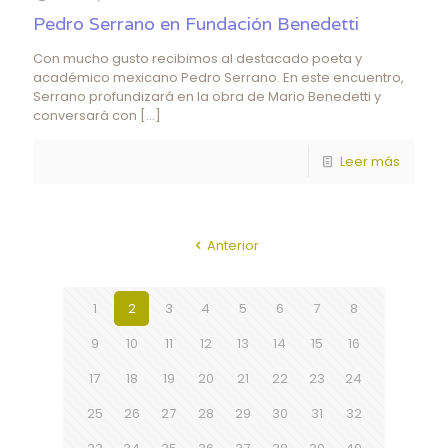
Pedro Serrano en Fundación Benedetti
Con mucho gusto recibimos al destacado poeta y
académico mexicano Pedro Serrano. En este encuentro,
Serrano profundizará en la obra de Mario Benedetti y
conversará con
[…]
Leer más
Anterior
1
2
3
4
5
6
7
8
9
10
11
12
13
14
15
16
17
18
19
20
21
22
23
24
25
26
27
28
29
30
31
32