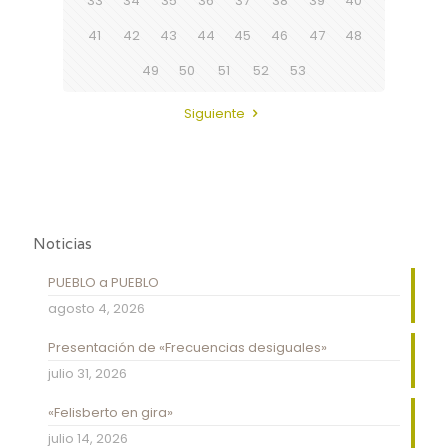
33
34
35
36
37
38
39
40
41
42
43
44
45
46
47
48
49
50
51
52
53
Siguiente
Noticias
PUEBLO a PUEBLO
agosto 4, 2026
Presentación de «Frecuencias desiguales»
julio 31, 2026
«Felisberto en gira»
julio 14, 2026