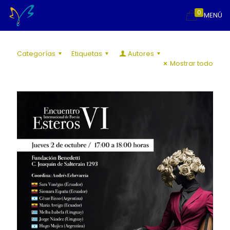
0
MENÚ
Categorías
Etiquetas
Autores
Mostrar todo