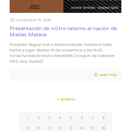
noviembre 15, 2019
Presentación de «Otro retorno al vacío» de
Matías Mateus
Presenta: Miguel Avero.Artista invitada: Yohanna Gallo.
Fecha y lugar: Martes 19 de noviembre a las 19:00
horas.Fundación Mario Benedetti.(Joaquín de Salterain
1293, esq. Guaná).
Leer más
Anterior
1
2
3
4
5
6
7
8
9
10
11
12
13
14
15
16