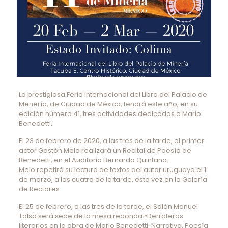
La prestigiosa Feria Internacional del Libro del Palacio de
Menería, de Ciudad de México, tendrá este año, en su
edición número 41, tres actividades dedicadas a Mario
Benedetti.
El 23 de febrero de 2020, a las tres de la tarde, el primer
actor Gastón Melo realizará un Recital de Poesía de
Benedetti, en el Auditorio Bernardo Quintana.
Melo repetirá su lectura de textos del autor uruguayo el 1
de marzo, a las cuatro de la tarde, esta vez en la Galería
de Rectores.
El 25 de febrero, a las tres de la tarde, el Salón Manuel
Tolsá será sede de la mesa redonda «Derroteros
literarios en la obra de Mario Benedetti: Narrativa, Poesía