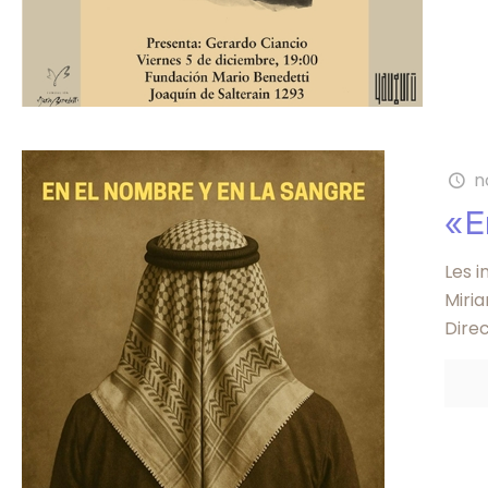
n
«E
Les i
Miri
Dire