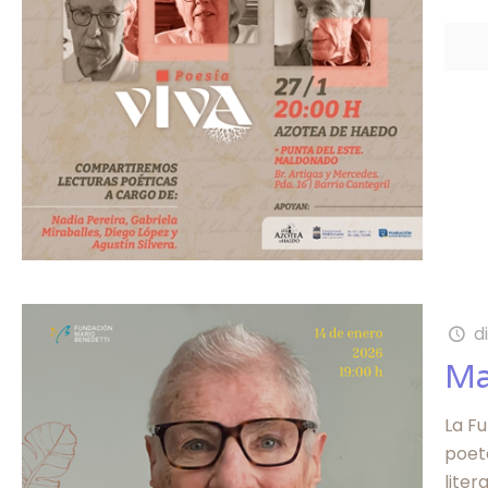
d
Ma
La Fu
poeta
lite