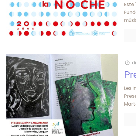
Este
Funda
músi
d
Pr
Les i
Prese
Marte