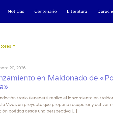
Noticias
Centenario
Literatura
Derech
tores
nero 20, 2026
nzamiento en Maldonado de «Po
va»
undación Mario Benedetti realiza el lanzamiento en Mald
sía Viva», un proyecto que propone recuperar y activar n
ición poética desde una perspectiva
[…]