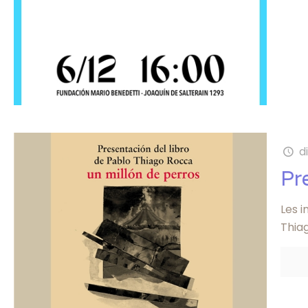
d
Pr
Les i
Thiag