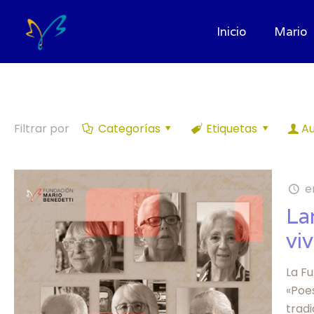
Inicio
Mario
Filtrar por
Categorías
Etiquetas
Au
e
La
vi
La F
«Poe
trad