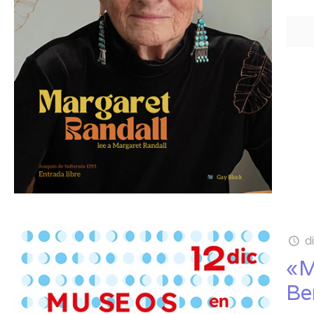
d
«M
Be