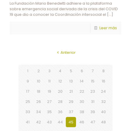
La Fundación Mario Benedetti adhiere a la plataforma
sobre emergencia social derivada de la crisis del COVID
19 que dio a conocer la Coordinación intersocial el
[…]
Leer más
Anterior
1
2
3
4
5
6
7
8
9
10
11
12
13
14
15
16
17
18
19
20
21
22
23
24
25
26
27
28
29
30
31
32
33
34
35
36
37
38
39
40
41
42
43
44
45
46
47
48