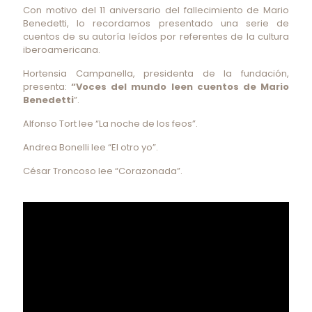
Con motivo del 11 aniversario del fallecimiento de Mario
Benedetti, lo recordamos presentado una serie de
cuentos de su autoría leídos por referentes de la cultura
iberoamericana.
Hortensia Campanella, presidenta de la fundación,
presenta:
“Voces del mundo leen cuentos de Mario
Benedetti
”.
Alfonso Tort lee “La noche de los feos”.
Andrea Bonelli lee “El otro yo”.
César Troncoso lee “Corazonada”.