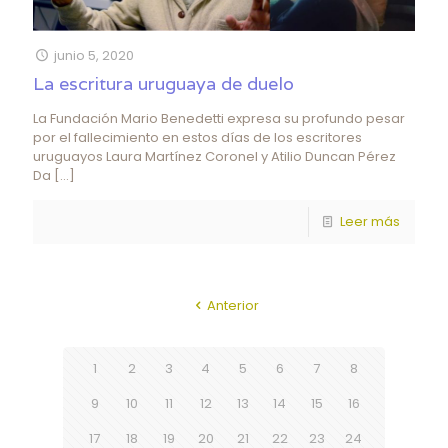
junio 5, 2020
La escritura uruguaya de duelo
La Fundación Mario Benedetti expresa su profundo pesar
por el fallecimiento en estos días de los escritores
uruguayos Laura Martínez Coronel y Atilio Duncan Pérez
Da
[…]
Leer más
Anterior
1
2
3
4
5
6
7
8
9
10
11
12
13
14
15
16
17
18
19
20
21
22
23
24