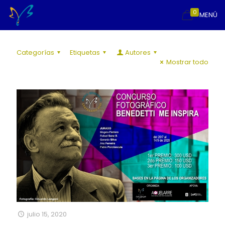
0
MENÚ
Categorías
Etiquetas
Autores
Mostrar todo
julio 15, 2020