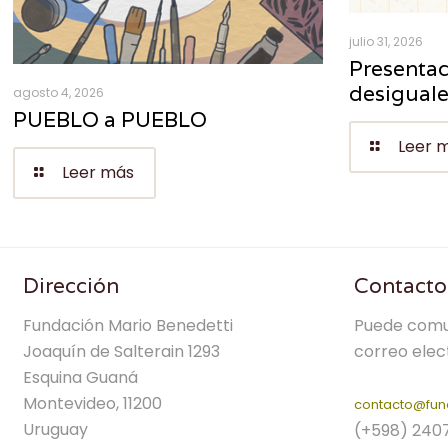
julio 31, 2026
Presentac
desigual
agosto 4, 2026
PUEBLO a PUEBLO
Leer 
Leer más
Dirección
Contacto
Fundación Mario Benedetti
Puede comu
Joaquín de Salterain 1293
correo elec
Esquina Guaná
Montevideo, 11200
contacto@fun
Uruguay
(+598) 240