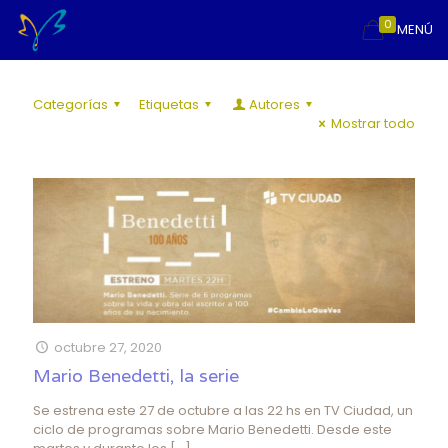
0
MENÚ
Categorías
Etiquetas
Autores
Mostrar todo
octubre 27, 2020
Mario Benedetti, la serie
Se estrena este 27 de octubre a las 22 hs en TV Ciudad, un
ciclo de programas sobre Mario Benedetti. Desde este