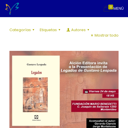
0
MENÚ
Categorías
Etiquetas
Autores
Mostrar todo