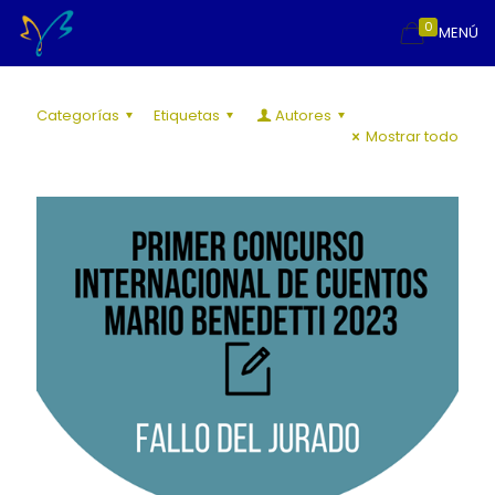
0
MENÚ
Categorías
Etiquetas
Autores
Mostrar todo