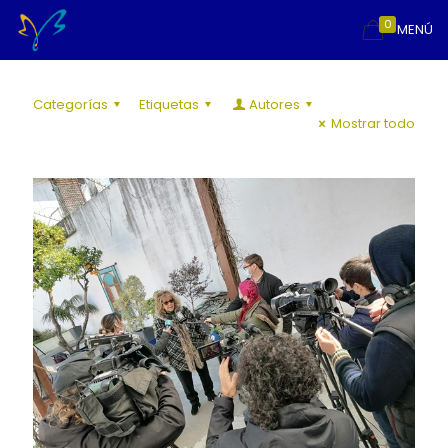
0
MENÚ
Categorías
Etiquetas
Autores
Mostrar todo