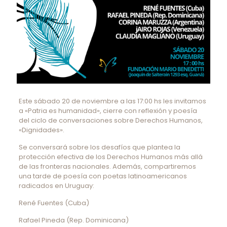
Este sábado 20 de noviembre a las 17:00 hs les invitamos
a «Patria es humanidad», cierre con reflexión y poesía
del ciclo de conversaciones sobre Derechos Humanos,
«Dignidades».
Se conversará sobre los desafíos que plantea la
protección efectiva de los Derechos Humanos más allá
de las fronteras nacionales. Además, compartiremos
una tarde de poesía con poetas latinoamericanos
radicados en Uruguay:
René Fuentes (Cuba)
Rafael Pineda (Rep. Dominicana)