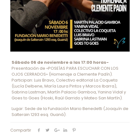
Sábado 06 de noviembre a las 17:00 horas-
Presentación de «POSEÍAS PARA ESCUCHAR CON LOS
OJOS CERRADOS» (Homenaje a Clemente Padín).
Participan: Luis Bravo, Colectivo editorial La Coqueta
(Lucía Delbene, María Laura Pintos y Marcos Ibarra),
Sabrina Lastman, Martín Palacio Gamboa, Yanina Vidal y
Goes to Goes (Hoski, Raúl Garrido y Mateo San Martín).
Lugar: Sede de la Fundación Mario Benedetti (Joaquín de
Salterain 1293 esq. Guaná).
Compartir