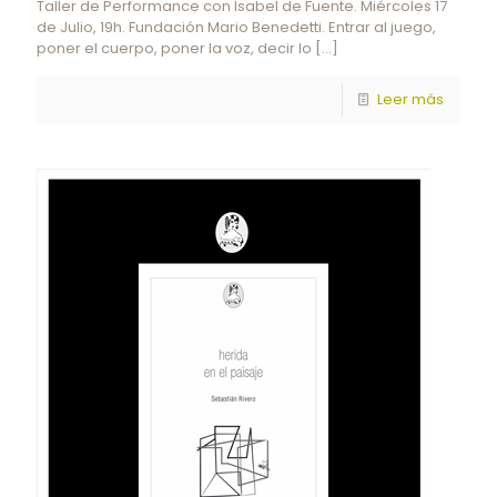
Taller de Performance con Isabel de Fuente. Miércoles 17
de Julio, 19h. Fundación Mario Benedetti. Entrar al juego,
poner el cuerpo, poner la voz, decir lo
[…]
Leer más