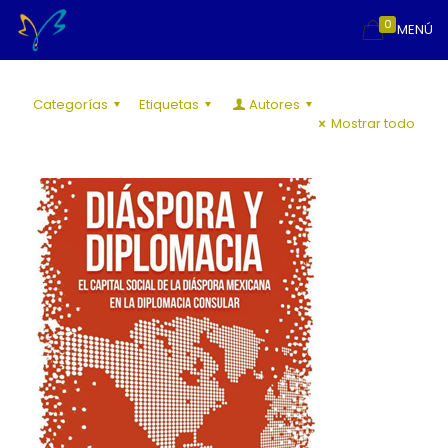
0
MENÚ
Categorías
Etiquetas
Autores
Mostrar todo