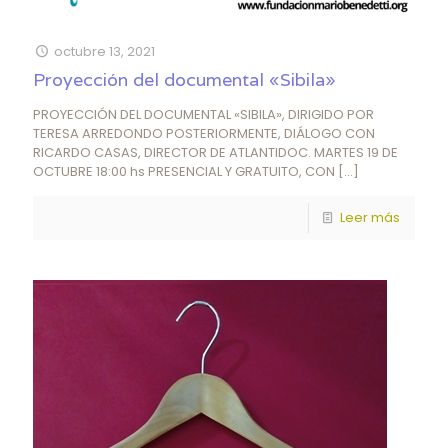
octubre 13, 2021
Proyección del documental «Sibila»
PROYECCIÓN DEL DOCUMENTAL «SIBILA», DIRIGIDO POR
TERESA ARREDONDO POSTERIORMENTE, DIÁLOGO CON
RICARDO CASAS, DIRECTOR DE ATLANTIDOC. MARTES 19 DE
OCTUBRE 18:00 hs PRESENCIAL Y GRATUITO, CON
[…]
Leer más