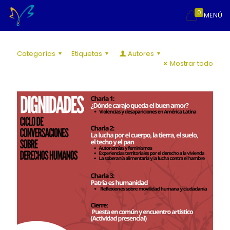
0
MENÚ
Categorías
Etiquetas
Autores
Mostrar todo