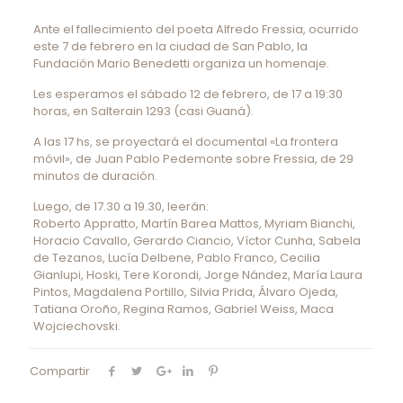
Ante el fallecimiento del poeta Alfredo Fressia, ocurrido
este 7 de febrero en la ciudad de San Pablo, la
Fundación Mario Benedetti organiza un homenaje.
Les esperamos el sábado 12 de febrero, de 17 a 19:30
horas, en Salterain 1293 (casi Guaná).
A las 17 hs, se proyectará el documental «La frontera
móvil», de Juan Pablo Pedemonte sobre Fressia, de 29
minutos de duración.
Luego, de 17.30 a 19.30, leerán:
Roberto Appratto, Martín Barea Mattos, Myriam Bianchi,
Horacio Cavallo, Gerardo Ciancio, Víctor Cunha, Sabela
de Tezanos, Lucía Delbene, Pablo Franco, Cecilia
Gianlupi, Hoski, Tere Korondi, Jorge Nández, María Laura
Pintos, Magdalena Portillo, Silvia Prida, Álvaro Ojeda,
Tatiana Oroño, Regina Ramos, Gabriel Weiss, Maca
Wojciechovski.
Compartir