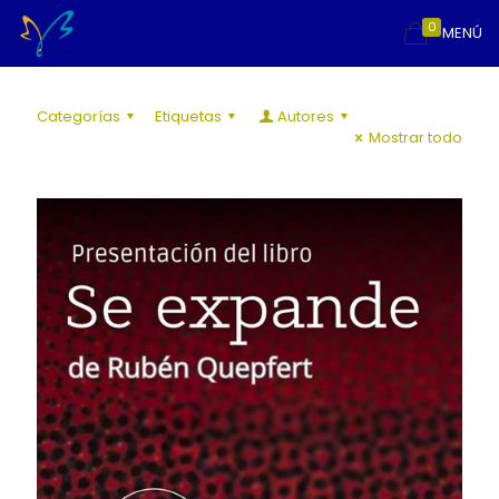
0
MENÚ
Categorías
Etiquetas
Autores
Mostrar todo