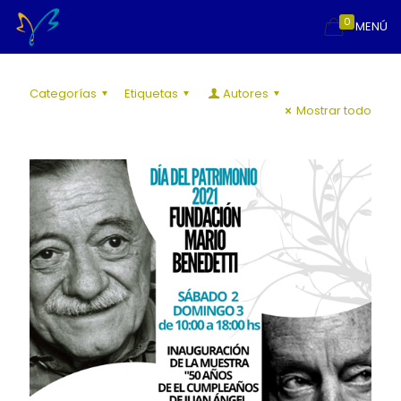
0
MENÚ
Categorías
Etiquetas
Autores
Mostrar todo