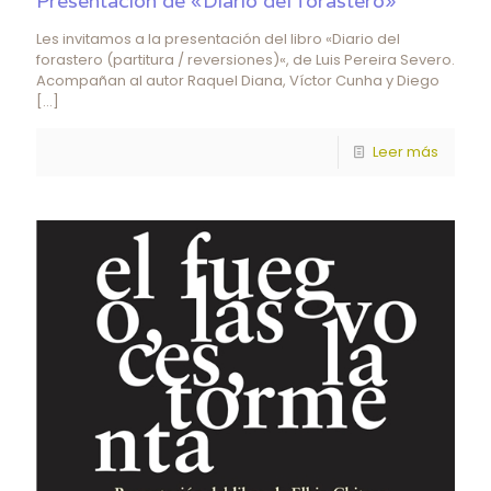
Presentación de «Diario del forastero»
Les invitamos a la presentación del libro «Diario del
forastero (partitura / reversiones)«, de Luis Pereira Severo.
Acompañan al autor Raquel Diana, Víctor Cunha y Diego
[…]
Leer más