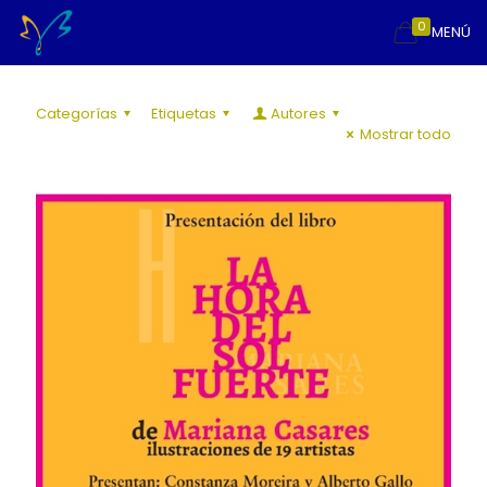
0
MENÚ
Categorías
Etiquetas
Autores
Mostrar todo