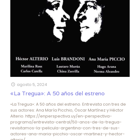
agosto 5, 2024
«La Tregua»: A 50 años del estreno
«La Tregua»: A 50 años del estreno. Entrevista con tres de
sus actores: Ana María Picchio, Óscar Martínez y Héctor
Alterio. https://enperspectiva.uy/en-perspectiva-
programa/entrevista-central/50-anos-de-la-tregua-
revisitamos-la-pelicula-argentina-con-tres-de-sus-
actores-ana-maria-picchio-oscar-martinez-y-hector-
alterio/