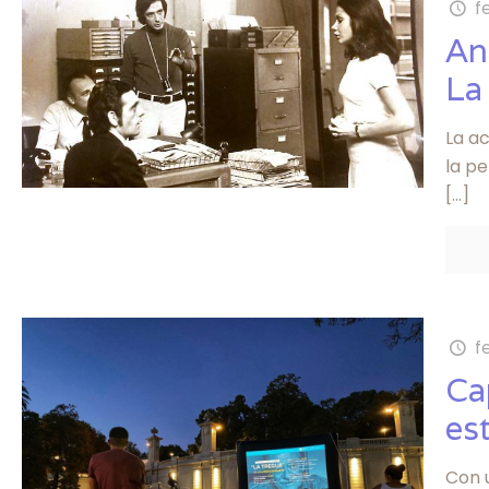
f
An
La
La ac
la pe
[…]
f
Ca
es
Con u