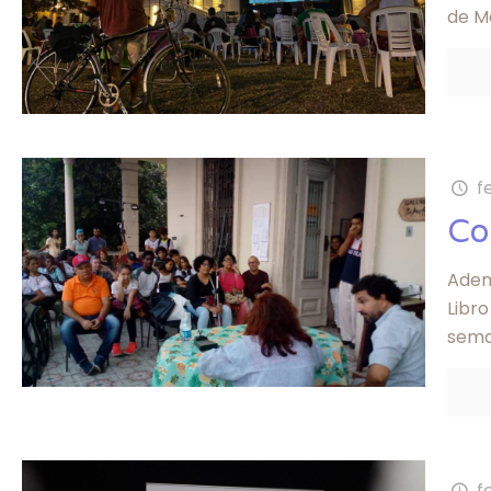
de M
f
Co
Adem
Libr
sema
f