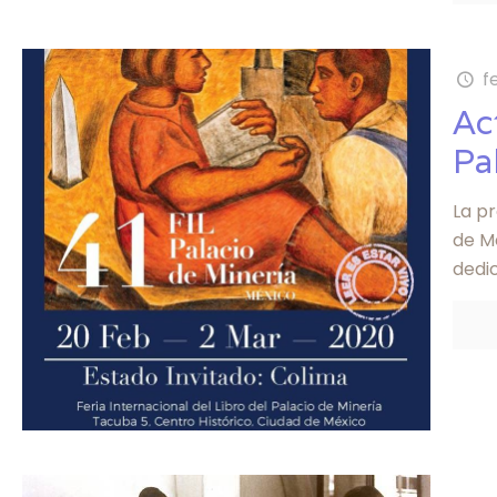
f
Ac
Pa
La pr
de Mé
dedi