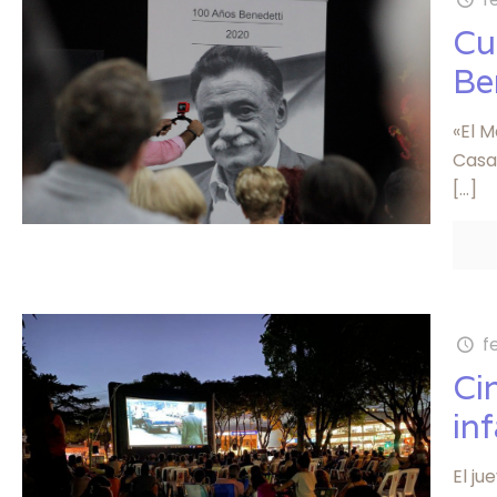
Cu
Be
«El M
Casa 
[…]
f
Cin
in
El ju