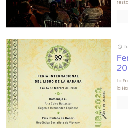
rest
f
Fe
20
La Fu
la Ha