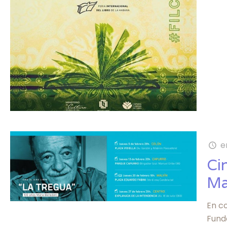
e
Ci
Ma
En c
Fund