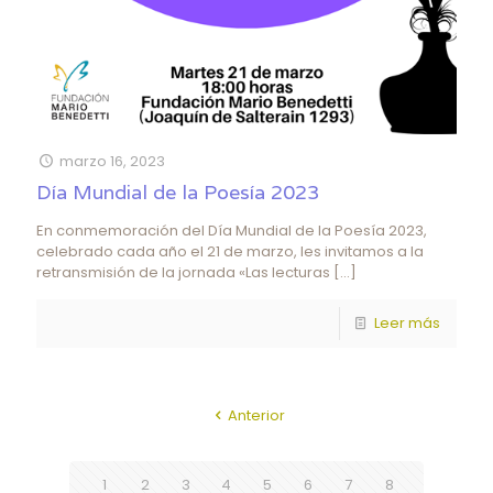
marzo 16, 2023
Día Mundial de la Poesía 2023
En conmemoración del Día Mundial de la Poesía 2023,
celebrado cada año el 21 de marzo, les invitamos a la
retransmisión de la jornada «Las lecturas
[…]
Leer más
Anterior
1
2
3
4
5
6
7
8