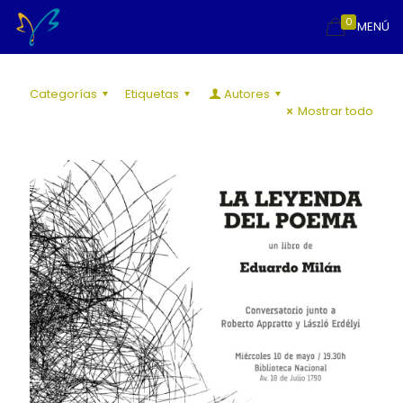
0
MENÚ
Categorías
Etiquetas
Autores
Mostrar todo