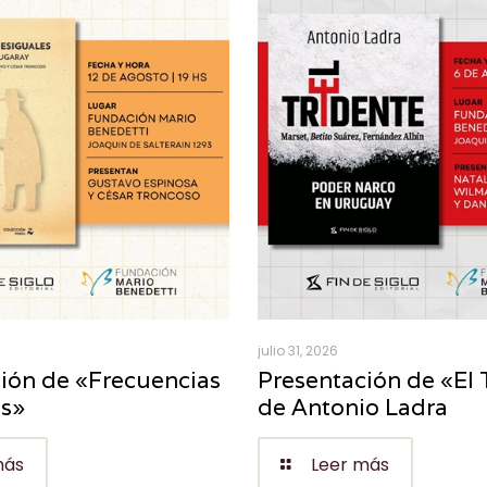
julio 31, 2026
ión de «Frecuencias
Presentación de «El 
es»
de Antonio Ladra
más
Leer más