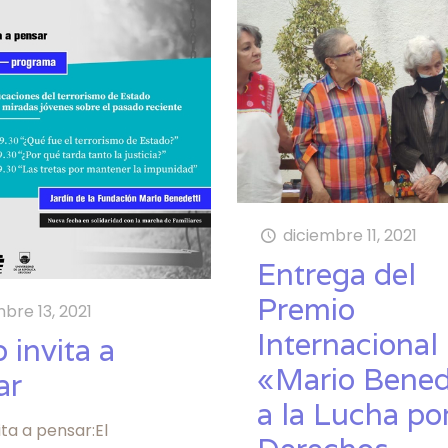
diciembre 11, 2021
Entrega del
Premio
mbre 13, 2021
Internacional
 invita a
«Mario Bened
ar
a la Lucha por
ita a pensar:El