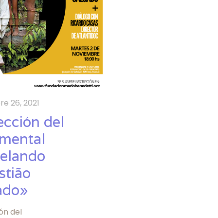
re 26, 2021
ección del
mental
elando
stião
ado»
ón del