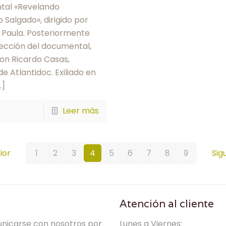
tal «Revelando
 Salgado», dirigido por
 Paula. Posteriormente
yección del documental,
con Ricardo Casas,
de Atlantidoc. Exiliado en
…]
Leer más
ior
1
2
3
4
5
6
7
8
9
Sig
Atención al cliente
nicarse con nosotros por
Lunes a Viernes: