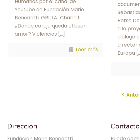
Humanos por el canal de
documen
Youtube de Fundación Mario
Sebastião
Benedetti. GRILLA ´Charla 1:
Betse De
¿Dónde carajo queda el buen
a la pro
amor? Violencias
[…]
diálogo 
director 
Leer más
Europa
[
Anter
Dirección
Contacto
Fundación Mario Benedetti
Puede comu