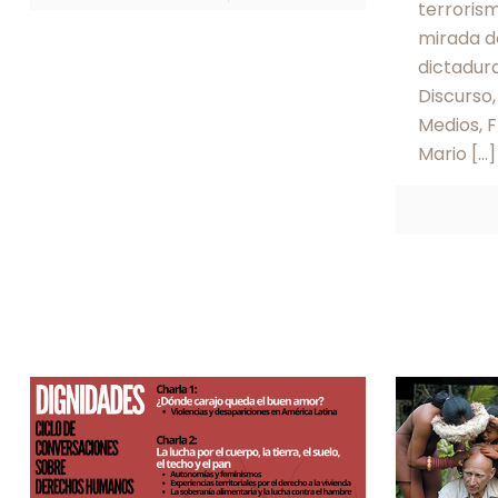
terroris
mirada d
dictadur
Discurso
Medios, 
Mario
[…]