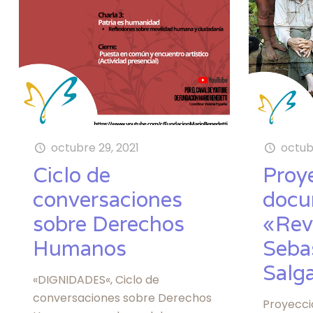
octubre 29, 2021
octub
Ciclo de
Proy
conversaciones
docu
sobre Derechos
«Rev
Humanos
Seba
Salg
«DIGNIDADES«, Ciclo de
conversaciones sobre Derechos
Proyecci