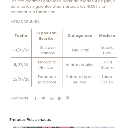
Los convocamos entonces, partir del martes 4 de julio, y
durante los siguientes días martes, a las 19:00 hs. a
concurrir a la Fundación.
MESAS DE JULIO:
Expositor-
Fecha
Dialoga con
Modera
Escritor
Gustavo
Natalia
04/07/23
Julia Ortiz
Espinosa
Uval
Margarita
Silvia
11/07/23
Andrea Aquino
Heinzen
Guerra
Fernando
Roberto López
Laura
25/07/23
Butazzoni
Belloso
Pouso
Compartir
Entradas Relacionadas