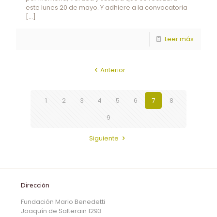
este lunes 20 de mayo. Y adhiere a la convocatoria
[…]
Leer más
Anterior
1
2
3
4
5
6
7
8
9
Siguiente
Dirección
Fundación Mario Benedetti
Joaquín de Salterain 1293