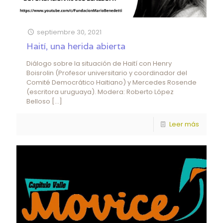
septiembre 30, 2021
Haití, una herida abierta
Diálogo sobre la situación de Haití con Henry
Boisrolin (Profesor universitario y coordinador del
Comité Democrático Haitiano) y Mercedes Rosende
(escritora uruguaya). Modera: Roberto López
Belloso
[…]
Leer más