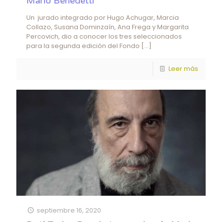
Mario Benedetti
Un jurado integrado por Hugo Achugar, Marcia
Collazo, Susana Dominzaín, Ana Frega y Margarita
Percovich, dio a conocer los tres seleccionados
para la segunda edición del Fondo
[…]
Leer más
septiembre 16, 2020