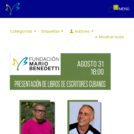
0
MENÚ
Categorías
Etiquetas
Autores
Mostrar todo