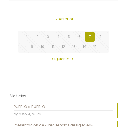
Anterior
1
2
3
4
5
6
7
8
9
10
11
12
13
14
15
Siguiente
Noticias
PUEBLO a PUEBLO
agosto 4, 2026
Presentación de «Frecuencias desiguales»