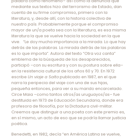
palabra como fenómeno– así como la denuncia que
mediante sus textos hizo del terrorismo de Estado, dan
cuenta de su firme compromiso, primero con la
literatura, y, desde allí, con la historia colectiva de
nuestro país. Probablemente porque el compromiso
mayor de un/a poeta sea con la literatura, es esa misma
literatura la que se vuelve hacia la sociedad en la que
vive. “Le doy mucha importancia a la mirada. Lo que hay
detrás de las palabras. La mirada detrás de las palabras
es lo que importa”. Autora del texto “Otra voz canta”
emblema de la búsqueda de los desaparecidos,
participó –con su escritura y con su postura sobre ella–
en la resistencia cultural de los años 60 y 70. En 1972
escribe
Un viaje a Salto
publicado en 1987, en el que
narra la peripecia del viaje con una de sus hijas,
pequeña entonces, para ver a su marido encarcelado.
Circe Maia –como tantos otros/as uruguayos/as– fue
destituida en 1973 de Educación Secundaria, donde era
profesora de filosofía, por la Dictadura civil-militar.
Creemos que distinguir a una poeta con este premio es,
en sí mismo, un acto de eso que se podría llamar justicia
poética.
Benedetti, en 1982, decía “en América Latina se vuelve,