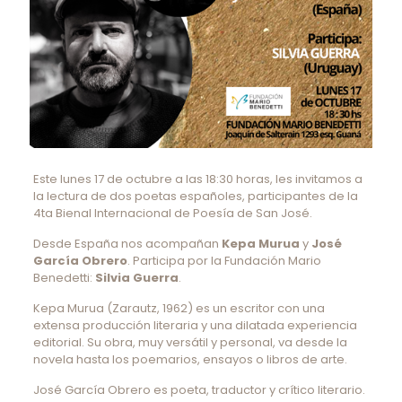
Este lunes 17 de octubre a las 18:30 horas, les invitamos a
la lectura de dos poetas españoles, participantes de la
4ta Bienal Internacional de Poesía de San José.
Desde España nos acompañan
Kepa Murua
y
José
García Obrero
. Participa por la Fundación Mario
Benedetti:
Silvia Guerra
.
Kepa Murua (Zarautz, 1962) es un escritor con una
extensa producción literaria y una dilatada experiencia
editorial. Su obra, muy versátil y personal, va desde la
novela hasta los poemarios, ensayos o libros de arte.
José García Obrero es poeta, traductor y crítico literario.