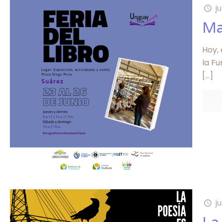
j
Ma
Hoy, 
la Fu
[…]
j