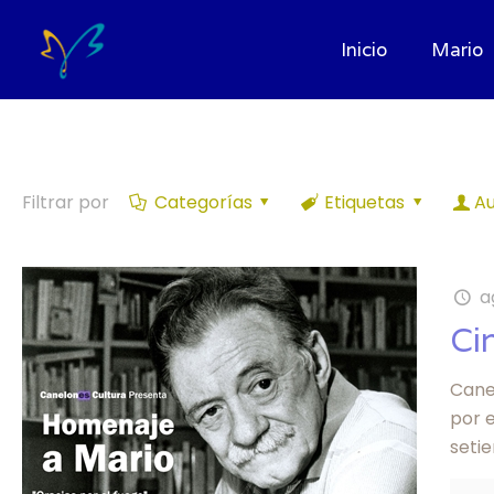
Inicio
Mario
Filtrar por
Categorías
Etiquetas
Au
a
Ci
Cane
por 
seti