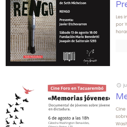
Pr
Les i
por Y
hora
j
Me
Cine
sobre
Wash