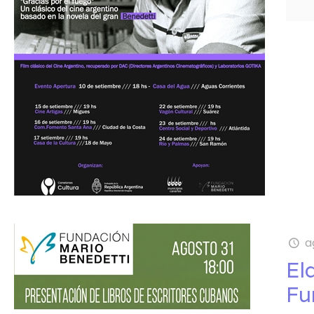
a
El
Fu