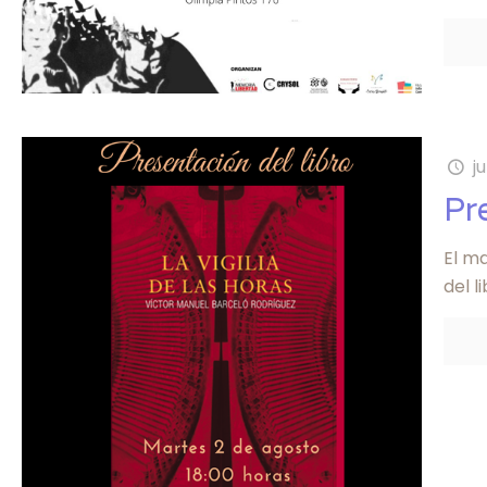
j
Pr
El m
del l