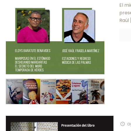
El mi
prese
Raúl
a