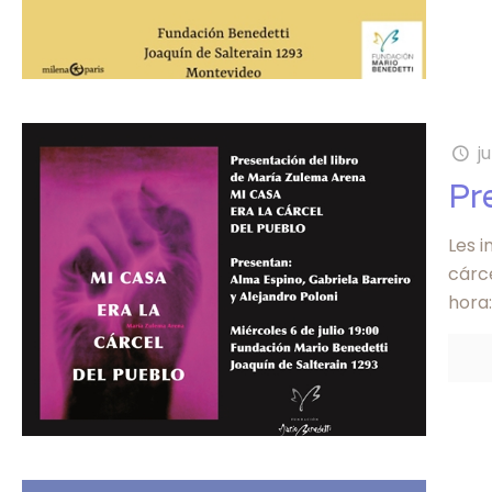
j
Pr
Les i
cárce
hora