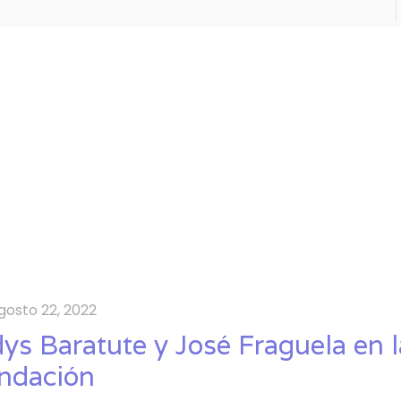
gosto 22, 2022
dys Baratute y José Fraguela en l
ndación