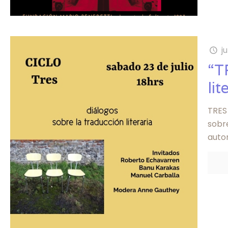
ju
“T
lit
TRES 
sobre
autor