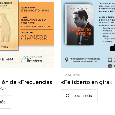
julio 14, 2026
ión de «Frecuencias
«Felisberto en gira»
es»
Leer más
más