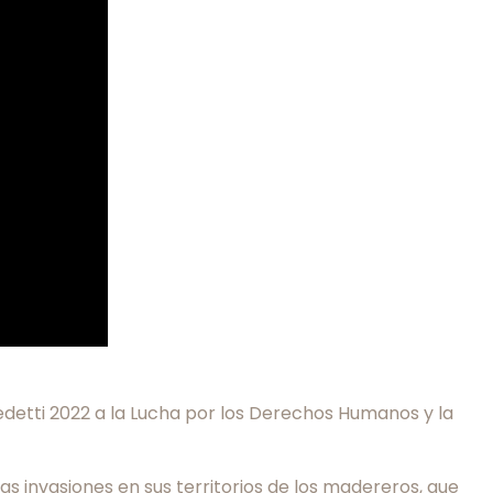
edetti 2022 a la Lucha por los Derechos Humanos y la
las invasiones en sus territorios de los madereros, que