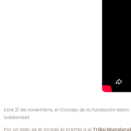
Este 21 de noviembre, el Consejo de la Fundación Mario
Solidaridad.
Por un lado, se le otrogó el premio a la
Tribu Munduru