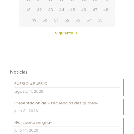
41
42
43
44
45
46
47
48
49
50
51
52
53
54
55
Siguiente
Noticias
PUEBLO a PUEBLO
agosto 4, 2026
Presentación de «Frecuencias desiguales»
julio 31, 2026
«Felisberto en gira»
julio 14, 2026