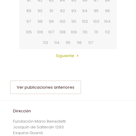
81
82
83
84
85
86
87
88
89
90
91
92
93
94
95
96
97
98
99
100
101
102
103
104
105
106
107
108
109
110
111
112
113
114
115
116
117
Siguiente
Ver publicaciones anteriores
Dirección
Fundación Mario Benedetti
Joaquín de Salterain 1293
Esquina Guaná