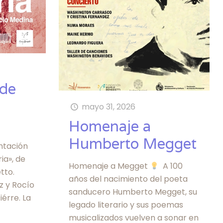
 de
mayo 31, 2026
Homenaje a
Humberto Megget
entación
ia», de
Homenaje a Megget
A 100
tto.
años del nacimiento del poeta
z y Rocío
sanducero Humberto Megget, su
iérre. La
legado literario y sus poemas
musicalizados vuelven a sonar en