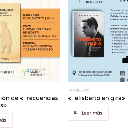
julio 14, 2026
ión de «Frecuencias
«Felisberto en gira»
es»
Leer más
más