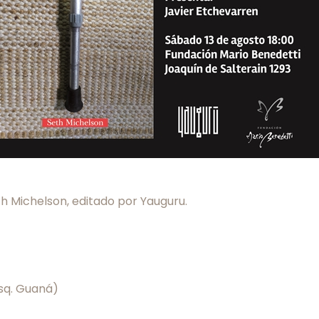
th Michelson, editado por Yauguru.
esq. Guaná)