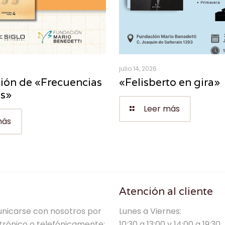
julio 14, 2026
ión de «Frecuencias
«Felisberto en gira»
es»
Leer más
más
Atención al cliente
nicarse con nosotros por
Lunes a Viernes:
trónico o telefónicamente:
10:30 a 13:00 y 14:00 a 19:30