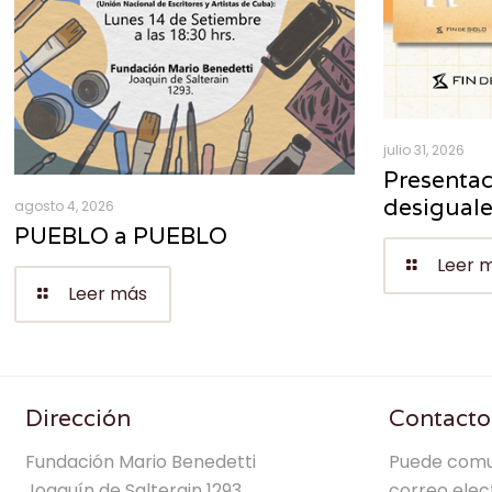
julio 31, 2026
Presentac
desigual
agosto 4, 2026
PUEBLO a PUEBLO
Leer 
Leer más
Dirección
Contacto
Fundación Mario Benedetti
Puede comu
Joaquín de Salterain 1293
correo elec