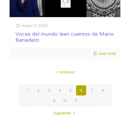
mayo 17, 2020
Voces del mundo leen cuentos de Mario
Benedetti
Leer más
Anterior
1
2
3
4
5
6
7
8
9
10
11
Siguiente