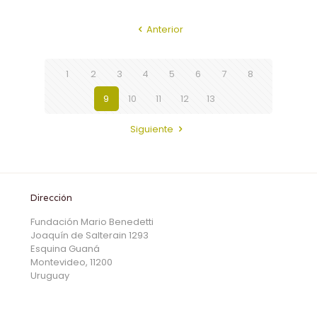
Anterior
1
2
3
4
5
6
7
8
9
10
11
12
13
Siguiente
Dirección
Fundación Mario Benedetti
Joaquín de Salterain 1293
Esquina Guaná
Montevideo, 11200
Uruguay