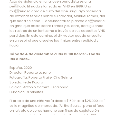
Acto de violencia en una joven periodista es una
película filmada y lanzada en VHS en 1989. Una
misteriosa obra de culto del cine uruguayo rodeada
de extrañas teorías sobre su creador, Manuel Lamas, del
que nada se sabe. El documental se plantea develar el
enigma que existe sobre Lamas y su obra, persiguiendo
los rastros de un fantasma a través de sus cassettes VHS
perdidos. En este camino, el director queda envuelto
en un espiral que disuelve los límites entre realidad y
ficción.
Sábado 4 de diciembre a las 19:00 horas: «Todas
las almas»
España, 2020
Director: Roberto Lozano
Fotografía: Roberto Fraile, Ciro Selma
Sonido: Fede Pajaro
Edición: Antonio Gómez-Escalonilla
Duración: 71 minutos
El precio de una niña varía desde $150 hasta $25,000, así
es la magnitud del mercado. ‘All the Souls…’ pone el foco
en la trata de seres humano con fines de explotación