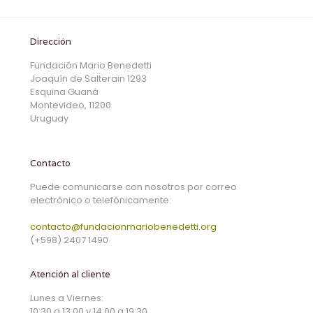
Dirección
Fundación Mario Benedetti
Joaquín de Salterain 1293
Esquina Guaná
Montevideo, 11200
Uruguay
Contacto
Puede comunicarse con nosotros por correo
electrónico o telefónicamente:
contacto@fundacionmariobenedetti.org
(+598) 2407 1490
Atención al cliente
Lunes a Viernes:
10:30 a 13:00 y 14:00 a 19:30